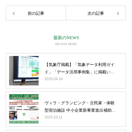
前の記事
次の記事
最新のNEWS
RECENT NEWS
【気象庁掲載】「気象データ利用ガイ
ド」「データ活用事例集」に掲載いた
だきました
2026.04.24
そとCFO®
理念
ヴィラ・グランピング・古民家・体験
会社案内
型宿泊施設 中小企業新事業進出補助金
活用セミナーの開催
2025.10.11
サービス内容