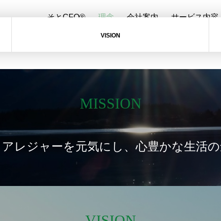
そとCFO®
理念
理念
会社案内
サービス内容
VISION
philosophy
MISSION
ドアレジャーを元気にし、心豊かな生活の
VISION