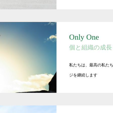
そとCFO®
理念
Only One
会社案内
個と組織の成長
サービス内容
ご質問
私たちは、最高の私た
BLOG
ジを継続します
NEWS