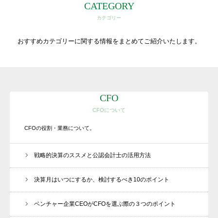
CATEGORY
カテゴリー
おすすめカテゴリーに関する情報をまとめてご紹介いたします。
そとCFO®
CFO
CFOについて
理念
CFOの役割・業務について。
会社案内
戦略的決算のススメと公認会計士の活用方法
サービス内容
ご質問
決算月はいつにするか、検討するべき10のポイント
BLOG
ベンチャー企業CEOがCFOを選ぶ際の３つのポイント