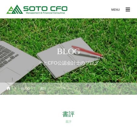
MENU
BLOG
そとCFO公認会計士のブログ
BLOG
書評
書評
書評