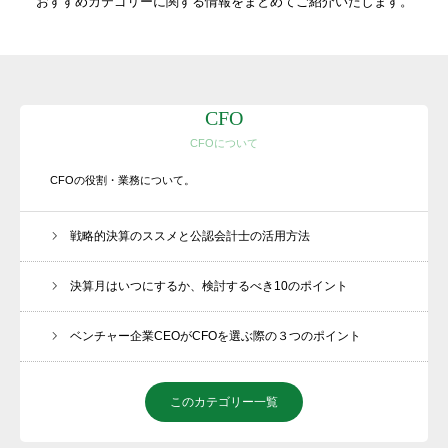
おすすめカテゴリーに関する情報をまとめてご紹介いたします。
CFO
CFOについて
そとCFO®
CFOの役割・業務について。
理念
戦略的決算のススメと公認会計士の活用方法
会社案内
サービス内容
決算月はいつにするか、検討するべき10のポイント
ご質問
ベンチャー企業CEOがCFOを選ぶ際の３つのポイント
BLOG
このカテゴリー一覧
NEWS