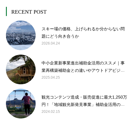
RECENT POST
スキー場の価格、上げられるか分からない問
題にどう向き合うか
2026.04.24
中小企業新事業進出補助金活用のススメ｜事
業再構築補助金との違いやアウトドアビジネ
スでの活用の可能性について解説
2025.04.25
観光コンテンツ造成・販売促進に最大1,250万
円！「地域観光新発見事業」補助金活用のス
スメ
2024.02.15