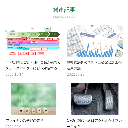
関連記事
RELATED POST
CFOは関心ごと・使う言葉が異なる
戦略的決算のススメと公認会計士の
ステークホルダーにどう対応するの
活用方法
か
2021.10.14
2022.05.30
ファイナンス分野の業務
CFOが踏むべきはアクセルか？ブレ
ーキか？
2021.08.04